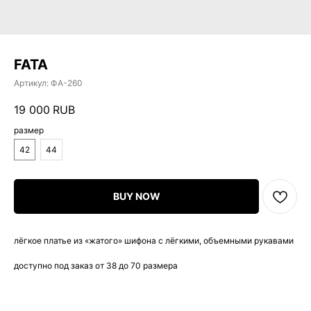
FATA
Артикул:
ФА-260
19 000
RUB
размер
42
44
BUY NOW
лёгкое платье из «жатого» шифона с лёгкими, объемными рукавами
доступно под заказ от 38 до 70 размера