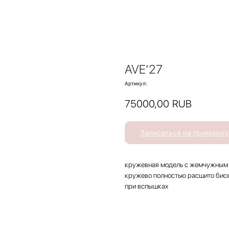
AVE’27
Артикул:
75000,00
RUB
Записаться на примерку
кружевная модель с жемчужным 
кружево полностью расшито бисе
при вспышках